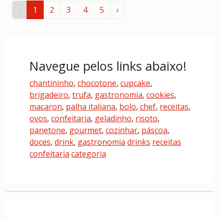
‹
1
2
3
4
5
›
Navegue pelos links abaixo!
chantininho
,
chocotone
,
cupcake
,
brigadeiro
,
trufa
,
gastronomia
,
cookies
,
macaron
,
palha italiana
,
bolo
,
chef
,
receitas
,
ovos
,
confeitaria
,
geladinho
,
risoto
,
panetone
,
gourmet
,
cozinhar
,
páscoa
,
doces
,
drink
,
gastronomia
drinks
receitas
confeitaria
categoria