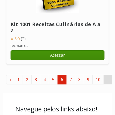
Kit 1001 Receitas Culinárias de A a
Z
⭐ 5.0
(2)
tecmarcos
Acessar
‹
1
2
3
4
5
6
7
8
9
10
...
Navegue pelos links abaixo!